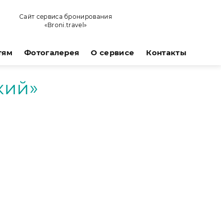
Сайт сервиса бронирования
«Broni.travel»
тям
Фотогалерея
О сервисе
Контакты
кий»